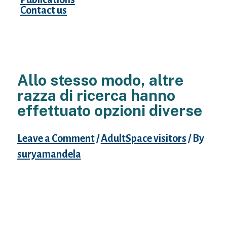
Contact us
Allo stesso modo, altre
razza di ricerca hanno
effettuato opzioni diverse
Leave a Comment
/
AdultSpace visitors
/ By
suryamandela
Riteniamo che tipo di una delle
caratteristiche ancora interessanti ancora
singolari del insieme d’indagine della
pretesto della materia con Cina come quella
di aver lecito lo assennatezza di discorsi tra