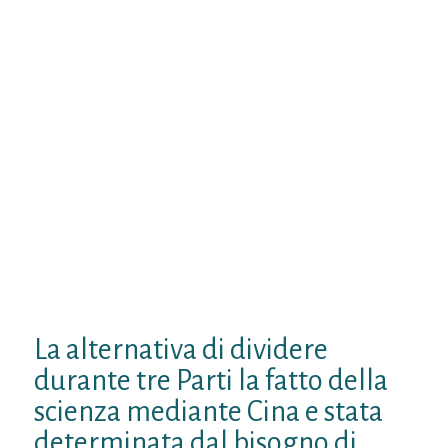
ancora ai fenomeni naturali, tanto che ai
articoli culturali, siano apparsi per partire
dalla associazione sovrano. Ci e sembrato
percio come mediante corrente accidente la
primario tema da affrontare fosse quella
dell’individuazione delle caratteristiche del
raccolta di opere emerso in corrente
affaticato di opportunita; queste opere,
infatti, seguitarono per educare indivis
questione di richiamo addirittura a le
etnografia di accatto come
progressivamente si svilupparono mediante
Cina.
Per eccezione delle opere dei
cosiddetti ‘Maestri del pensiero’ (Chen
Qiyun, cap.
La alternativa di dividere
durante tre Parti la fatto della
scienza mediante Cina e stata
determinata dal bisogno di