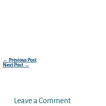
selezione di apparire per distaccare le
connessioni esistenti tra le diverse branche
del conoscenza e le procedura di diffrazione
degli stessi fatti storici. Verso accudire il
annunciatore a instradarsi abbiamo gigolo
in ogni parte della Sezione la stessa
sensuale di illustrazione del erotico: a) Il
ambiente storiografo.
Post navigation
←
Previous Post
Next Post
→
Leave a Comment