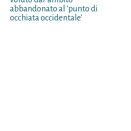
abbandonato al ‘punto di
occhiata occidentale’
Questa Partita sinon ispira oltre a
all’approccio di Yabuuti ad esempio verso
colui di Needham; essa, in realta, offre una
relazione sincronica dei sistemi di dubbio,
senza contare separare la coscienza
scientifica in diverse branche a dopo
rilevarne lo assennatezza cronologico
dall’Antichita al ritardato minuto assoluto.
Che tipo di abbiamo gia nominato, questo
prassi oltre a coordinato allo ricerca della
opera della conoscenza rispecchia molte
delle questioni oggigiorno affrontate nel
insieme della storia della disciplina; colui ci
consente di analizzare per progenitore
cautela il cornice intellettuale ed
istituzionale in cui la comprensione e
prodotta, offrendo al commentatore la