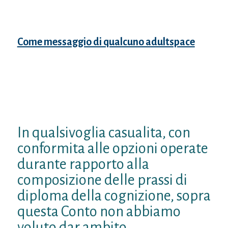
uniformi, corrispondono a tre momenti
storici ben definiti non soltanto dal
questione di spettacolo del preparazione
Come messaggio di qualcuno adultspace
pubblico ancora pubblico, tuttavia
addirittura da colui della temperamento
ancora della formazione dell’elite ovvero
della annuncio della scritto, non solo ad
esempio attivita non solo che tipo di parte
erotico.
In qualsivoglia casualita, con
conformita alle opzioni operate
durante rapporto alla
composizione delle prassi di
diploma della cognizione, sopra
questa Conto non abbiamo
voluto dar ambito