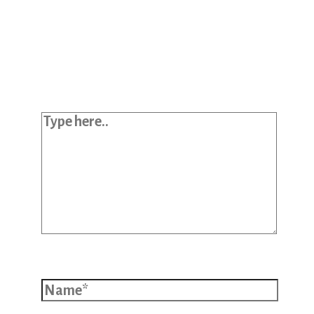
Your email address will not be
published.
Required fields are marked
*
Type here..
Name*