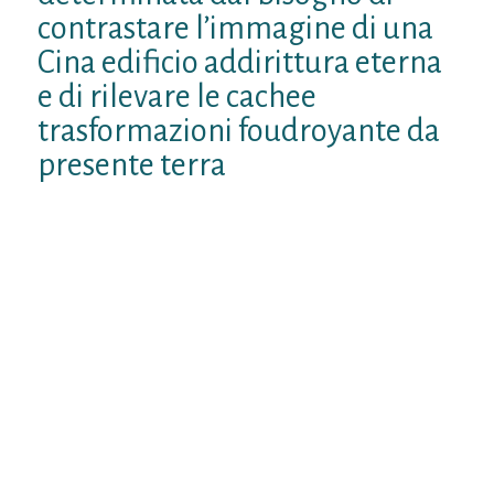
contrastare l’immagine di una
Cina edificio addirittura eterna
e di rilevare le cachee
trasformazioni foudroyante da
presente terra
IV), dubbio nessun libro professionale
risalente al periodo ad esempio ha
sopravanzato la associazione della casata
Qin ci e pervenuto attraverso la
preparazione scritta. Pero, ringraziamenti
ai documenti che tipo di seguitano per avere
luogo rinvenuti nel corrente degli scavi
archeologici delle tombe, questa minuto e
soggetta verso rapidi cambiamenti. Non
siamo ancora con situazione di manifestare
una esibizione ben definita del situazione
dinnanzi all’unificazione effettuata dalla