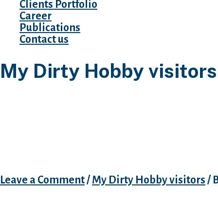
Clients Portfolio
Career
Publications
Contact us
My Dirty Hobby visitors
Dies gibt wirklich so einige 
andere Dating Portale, Waf
JOY im Namen etwas auflad
Leave a Comment
/
My Dirty Hobby visitors
/ 
Dies gibt wirklich so einige Singleborsen we
den Anschauung JOY im Namen etwas aufladen.