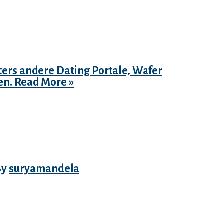
t die eine gewohnliche
Dating im Vordergrund stehen.
bei alternativen Landingpages
iters andere Dating Portale, Wafer
en.
Read More »
g divorce proceedings
 Carolina?
By
suryamandela
dings from Bed and Board in North
ent, substantial cruelty,
uld very well bring a claim even if