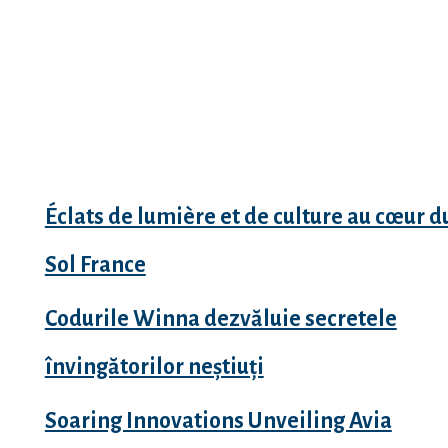
Recent Posts
Éclats de lumière et de culture au cœur d
Sol France
Codurile Winna dezvăluie secretele
învingătorilor neștiuți
Soaring Innovations Unveiling Avia