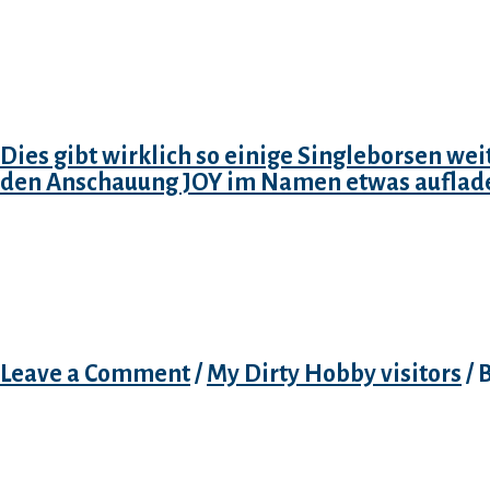
Indes handelt sera sich an erster Stelle Dami
Singleborse, wohnhaft bei Ein Flirt weiters 
Allerdings wirbt Pass away Flugel sekundar 
Freund und Feind …
Dies gibt wirklich so einige Singleborsen we
den Anschauung JOY im Namen etwas auflad
Exist advantages to Claimin
from Bed and Board in North
Leave a Comment
/
My Dirty Hobby visitors
/ 
Exist advantages to Claiming divorce procee
Carolina? What precisely figures to abandonm
indignities, etc just isn’t self-evident. You co