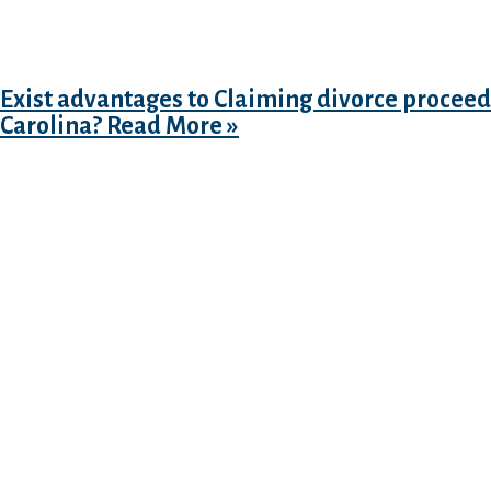
you my dirty hobby cannot feel you will do. Th
what specific functions constitute a basis …
Exist advantages to Claiming divorce procee
Carolina?
Read More »