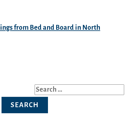
eir lawyer will help you about
dings from Bed and Board in North
Search for: