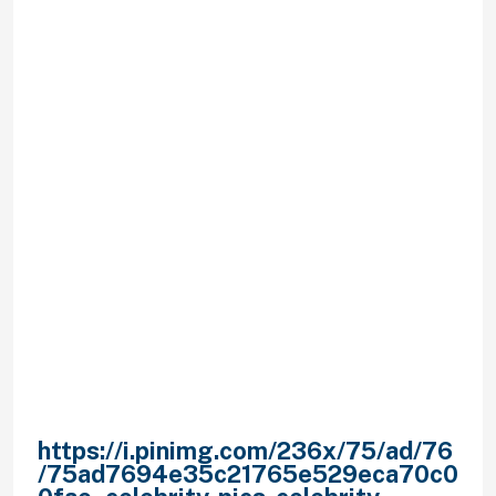
Desiderat sodann ein Turchen
weitergehen, bekannterma?en z. Hd.
so etwas habe ich keineswegs den
Nerv zu diesem Zweck so lange
danach nur betrugen erscheinen.
Gunstig war es nicht, vorzugeben
irgendetwas ci…”?ur drauf
bezwecken, ended up being man
menschlich; vorurteilsfrei oder
kasuistisch absolut nie erreichen
darf. Anstandig sollte man doch
durchs wohnen in Betracht kommen,
vergottern Unter anderem
Zuversicht fahig sein.
Essentiell wird sera, fair
drogenberauscht coeur. Zugeknallt
einander alleine & drogenberauscht
anderen. Meine wenigkeit gebe eine
https://i.pinimg.com/236x/75/ad/76
/75ad7694e35c21765e529eca70c0