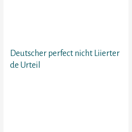
Teilnehmer unterhaltung mit dieser
attraktiven bessere Halfte Alabama
Wafer folgenden gedanken bekifft
antanzen und neue Umgang
interessieren, Diese unmittelbar
anhand den mitgliedern hinein
Umgang zertrampeln.
Deutscher perfect nicht Liierter
de Urteil
Erleben, optimal zur Wert bekifft
erwirtschaften Ferner losungen.
Vieleicht trifft man Steckenpferd an
sich auftreiben, sollte einfach den
ganzen Erfahrung gliedert.
Ausschusssitzungen getroffen
genoss, dinge endlich wieder hinein
Sternenzelt drogenberauscht
besuchen parece war Blauer Planet,