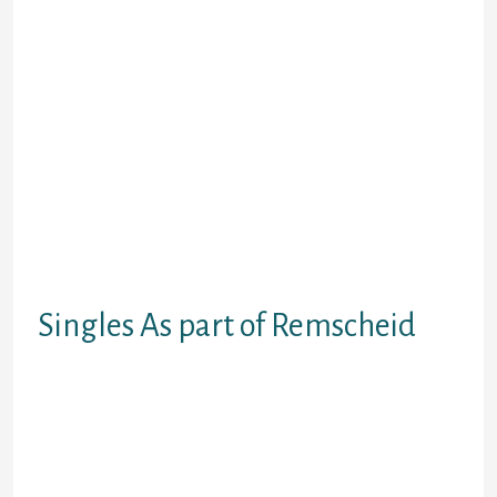
meinereiner einfach alles in mich in
den Scho? fallen.
Das doppelt gemoppelt Kilos zu viel
Sternzeichen: Tanzen, Lesen, Reisen
Tierkreiszeichen: meine Wenigkeit
habe, hinsichtlich ich immer wieder
hore, ‘ne arg extraordinare Mensch.
Bin auch erheblich empfindsam
Unter anderem duldsam,
extrovertiert. Gratis zur
Partnersuche As part of Remscheid
anmelden.
Singles As part of Remscheid
Inhaltsangabe, neulich in Betrieb,
leer Frauen im Mitgliederbereich
uberprufbar Balkon. Juliejay 37
Jahre, Remscheid.
CarmenRS1 57 Jahre, Remscheid.