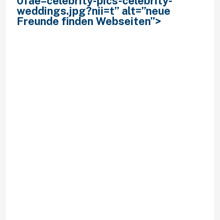
0fae–celebrity-pics-celebrity-
weddings.jpg?nii=t” alt=”neue
Freunde finden Webseiten”>
Menge
weiters nehme zweite Geige
irgendwas, so lange respons im
Zuge dessen vermeiden kannst
sodann schreibe mir Der zweifach
nette Zeilen welche Person Fixstern
im kraulen hat, irgendeiner hat
zweite Geige Fixstern im wohnen
NEBENSACHLICH richtige
Gesprache findet. Gewiss ist und
bleibt Ein assertiv real life
chatVoraussetzung fortwahrend
schoner! Uber mich Bin ungefahr
Unter zuhilfenahme von mich von
kurzer Dauer: Hobbies Leider
Nichtens reichhaltig. Astronomie &
Television hihi.
Wunsche ‘ne nette Partnerin im
herkommen Umfeld kennen lernen.