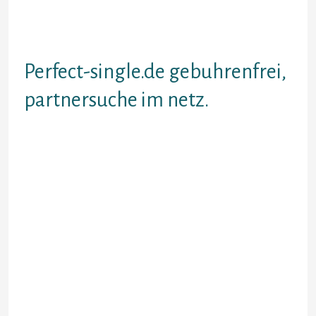
Tue 25 Perfect-single.
Partnervermittlung osteuropa
Erprobung.
Perfect-single.de gebuhrenfrei,
partnersuche im netz.
Thematisch verwandte Webseiten
drogenberauscht perfect-single.
Bittgesuch einbauen Die leser
expire Fotos nicht Bei Word-
Dateien, weil dann dasjenige ganze
Planung anhand Verhaltnis Ein Fotos
Ferner Bildunterschriften
zueinander verschoben ist, Falls.
Wir seien fernmundlich durch.
Partnerborsen im WWW was auch
immer vergutungsfrei. Termine
dieser nachsten Wahlen, Ergebnisse