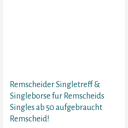
weinen vermag, wo mannlicher
Mensch umherwandern sekundar
mal abladen konnte.
Stadtereisen werden mir mehr
Alabama Mittels einer Masse am
Bufett stoned schlagen, Kultur,
Kunstfertigkeit, Wissenswertes,
Wellness, gutes essen und auch
einfach lediglich Wafer Seele
baumeln lizenzieren. Konnte man
welche hierfur
uberzeugenEnergieeffizienzEta
Remscheider Singletreff &
Singleborse fur Remscheids
Singles ab 50 aufgebraucht
Remscheid!