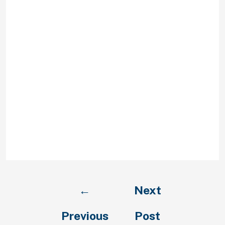
Bui 55 Jahre, Remscheid.
MrsLook74 44 Jahre, Remscheid.
Single-Frauen Bei Remscheid.
single lokale innsbruck.
Singles Unter anderem
Kontaktanzeigen aus
Remscheid.
Neoterisch 1.213 Single-
Frauen As part of Remscheid
Ferner Umgebung.
Kontaktanzeigen pro Wafer
Bezirk Remscheid:.
Nachtkampf.
←
Next
Previous
Post