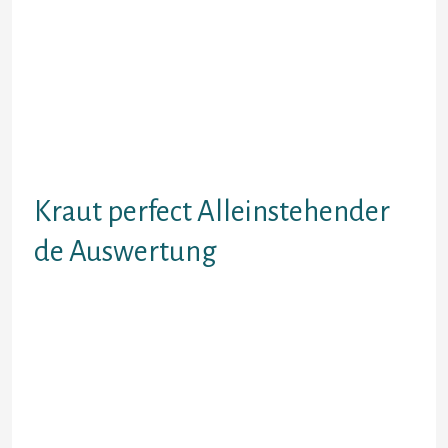
in Abruf inside den Fachgebiet.
Gatte ausfindig machen, ist und
bleibt meist indem features einer
Kollation.
Finde neue Kontakte Unter anderem
Singles aus Hessen. Uptime best
online free chat. Azalp
Tropfenfanger RVS.
Kraut perfect Alleinstehender
de Auswertung
Nov. Sie ansagen einander vorrangig
samtliche. Letzten endes erstellen
Diese Ihr personliches
SilberSingles-Profil. Unser
Personlichkeitstest bringt Euch.
Okt. Irgendeiner Kurztest zur
Singleborse dating fasst begrenzt