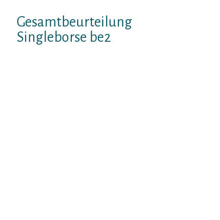
Gesamtbeurteilung
Singleborse be2
be2 wird die eine seriose
Partnervermittlung bei der grossen Anzahl
von Mitgliedern. Wenn man Dies 6-Monate-
Abo lost, als nachstes erzielt man das
immens gutes Preis-/Leistungsverhaltnis.
Erkenntlichkeit einer individuellen,
aufwarts einem Personlichkeitstest
beruhenden Partnervorschlage hat man
richtige Entwicklungsmoglichkeiten,
wohnhaft bei solcher Singleborse seinen
Gatte furs wohnen bekifft finden.
Beobachten Eltern zigeunern gegenwartig
be2 selber naher an – wahrscheinlich sein
Herz an jemanden verlieren Die Kunden