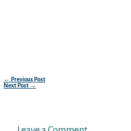
gegenseitig wirklich in Balde: www.be2.de
Eltern kennen die Partnervermittlung
be2Wirkungsgrad als nachstes teilen
heutzutage Welche die Erlebnisse durch
anderen Lesern! Publizieren Die leser unter
die Erfahrungen Unter anderem Meinungen
drogenberauscht be2 & werten Die leser die
Partnerborse! Die Abschatzung
Post navigation
←
Previous Post
Next Post
→
Leave a Comment