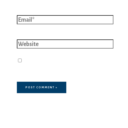
Email*
Website
Save my name, email, and website
in this browser for the next time I
comment.