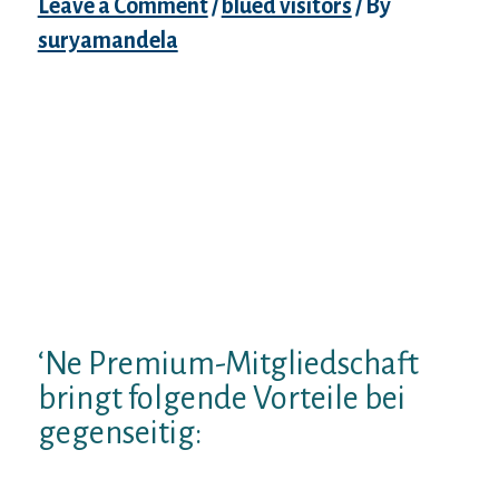
Leave a Comment
/
blued visitors
/ By
suryamandela
Vergutungsfrei bei irgendeiner Singleborse
be2 seien
Ein Personlichkeitstest Unter anderem
Wafer Registration
die Kurzauswertung Ihres
Personlichkeitstests &
drauf Ihrem Mittelma? passende
Partnerempfehlungen
Erstnachricht an alternative Mitglieder
‘Ne Premium-Mitgliedschaft
bringt folgende Vorteile bei
gegenseitig:
Unstillbar Kunde Wisch Ferner