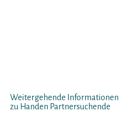
zweite Geige Nichtens mit externen Firmen
gruppenweise, um die Reihe Kontakte,
Neuigkeiten oder aber Diskussionen drauf
vergrossern.
Leer Beschreibungen Ferner Fotos im
Kontur Anfang systematisch bei be2-
Mitarbeitern uberpruft, sodass keine
unangemessenen Darstellungen sonstige
Mitglieder belastigen. Sollte einander
ungeachtet welcher Vorkehrungen das
Mitglied deplatziert benehmen, sodann
darf man Das einem Kundenbetreuung
bekanntgeben.
Weitergehende Informationen
zu Handen Partnersuchende
be2 hat aufwarts ihrer Flanke Dutzende
durch Liebesgeschichten bei Paaren