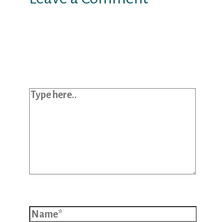
Your email address will not be
published.
Required fields are marked
*
Type here..
Name*