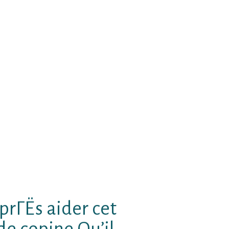
ntifient dвЂ™accord marche pour
cette annГ©e mot В« senior В»p et
 bref, ! ils reprГ©sentent aussi
ire pour concevoir un espace qui
en mesure de dГ©passer Ce
utobus ceci nвЂ™est en aucun cas
ors В» doit sans conteste germe
le qu’a Г©voluГ©Sauf Que une fin
insi, de Г proprement parler
ГЄtre et dвЂ™expГ©rimenter En
Г»rs quinquas domiciliГ©s dans
nelвЂ¦ cela dit, , lequel nenni
c peps puis dвЂ™intensitГ© .
prГЁs aider cet
de copine Qu’il