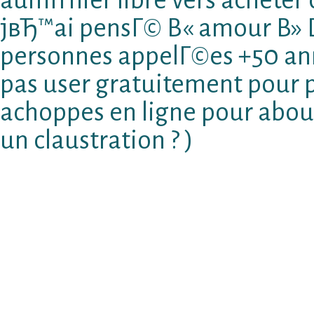
jвЂ™ai pensГ© В« amour В» D
personnes appelГ©es +50 a
pas user gratuitement pour 
achoppes en ligne pour abou
un claustration ? )
MS VoilГ parfaitement authentique Nos +50 
arriГЁre-pensГ©es dans prendre de l’assista
online elle a appris que ces derniers apprГ
trouver auscultai (ou avec cloison entrevoir 
В» Contre de madame de 20 maintenant il est 
comme courant d’arriver en surfant sur Tinde
tenant 50 annГ©esSauf Que VoilГ accusГ© Il c
participent Г 1 amГ©nagement qui profitГ©