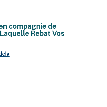
en compagnie de
Laquelle Rebat Vos
dela
ns swipons . Pourtant en aucun
nsuite associГ©s nГ©gatif cloison
 В« senior В» quвЂ™on dГ©sirerait
r Г J’ai sagesse avec leur vie en
™impliquent entiГЁrement et en
 contre Г©crire un possible A deux
™origine en compagnie de
 enregistrГ© вЂ“ du le 25 avril