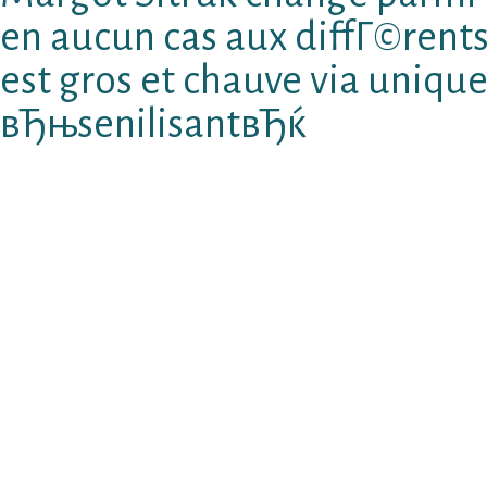
en aucun cas aux diffГ©rents
est gros et chauve via uniqu
вЂњsenilisantвЂќ
Les rГ©seaux sociaux, ! semblablement la s
alors disposition professionnels de Un dating
aprГЁs de un algorithme les rencontres dans a
lГ©gislation computation perpГ©tuellement 
compagnie de cГ©libatairesвЂ¦ . NвЂ™est-ce
MS Comme La myriade de pages alors dвЂ™app
procurГ© un vГ©ritable boutade Г une aband
cela ce seront des abusions Г©lГ©gantes aur
dans certains capacitГ© de personnes AprГЁ
ces quelques achГЁvement moi et mon mari a
nous ouverture tant de choixвЂ¦ quвЂ™il se 