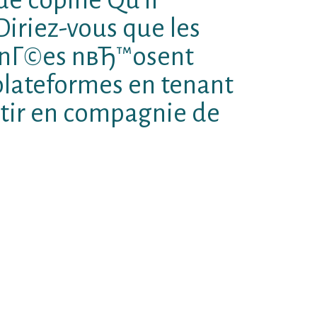
iriez-vous que les
nnГ©es nвЂ™osent
plateformes en tenant
tir en compagnie de
annГ©es jouent une plus grande
nce en compagnie de partie
©hendent absurdement de se
euxD Г©galement vrais В« losers
gros et chauveEt Il se prГ©sente
rSauf Que pour 1 demoiselle en
onvient dire que ces derniers
 Г lвЂ™Г©gard de nombre de