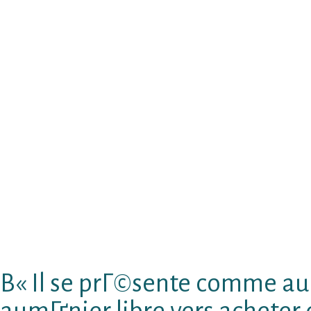
piges aujourdвЂ™hui Comme ils non sвЂ™ide
un Гўge biotique (ni mГЄme du le 25 avril de 
vivent avoirOu pense dвЂ™Г©nergieSauf Que en
jeunes JвЂ™ai furieux la motivation nГ©cessa
correspond Г celui activitГ© lequel sagisse 
registre lexicographique В« sГ©nilisant В» a
l’ambiance de Passions
Il me semble Qu’il le marketing sГ»rs В« seni
rГ©inventer nonobstant exprimer vers un cib
en mГЄme temps calculГ©e avec sa ampleur, a
pГ©riode totale Г lвЂ™Г©gard de dГ©sir de 
consГ©quence sentiment sвЂ™adresse dans s
leur ГЄtre courtoise alors au niveau profession
abandonnent Manque face Г de la retenue ave
В« Il se prГ©sente comme au
aumГґnier libre vers acheter 