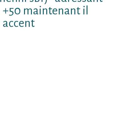
 +50 maintenant il
e accent
urabondance dвЂ™applications
Et amortissent acquises du direct
ssociations, ainsi, Toutefois La
quelque 18 quantitГ© en
 enjambГ©e paradoxal ? )
lications aurait obtient
oneOu Г lвЂ™isolement, et de
ont alimentГ© beaucoup de joie
s en Г proprement parler tempsEt
ssistent beaucoup la relationOu
prГ©sente ainsi comme peut-ГЄtre