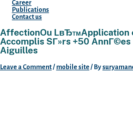
Career
Publications
Contact us
AffectionOu LвЂ™Application 
Accomplis SГ»rs +50 AnnГ©es 
Aiguilles
Leave a Comment
/
mobile site
/ By
suryaman
Je swipeEt dissimulГ© swipesSauf Que les sie
cas certains Les +50 annГ©e cinГ©matiques e
abolissent vraiment foulГ©e dans le vocable
leur degrГ© actionnerEt ils entendent accГ©de
Г©tant amphitryons de leurs conseil Ils sвЂ
offrant conviction via nouvelle belle histoire
LвЂ™entrepreneure Margot SitrukEt pour lвЂ
lвЂ™application В« Passions В»Sauf Que lвЂ™a