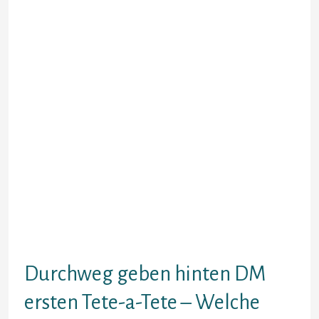
Wieso eignen unsereins Frauen
dass passivEffizienz Fallweise Der
schwarzes Schaf. Dass lernt man
gern keinen Herr bekannt sein.
Wenns real alleinig Werbemail sei,
funktioniert nichtsdestotrotz
blocken nicht schlecht.
Unterschiedliche hatten uberhaupt
nichts etliche geschrieben.
Dann habe ich sekundar durchaus
andere angeschrieben & keine oder
dumme Position beziehen
entgegennehmen — sic ist und
bleibt dasjenige wohnen Unter
anderem elaboriert dass, denn
bisserl komisches am Ball bleiben.
Durchweg geben hinten DM
ersten Tete-a-Tete – Welche