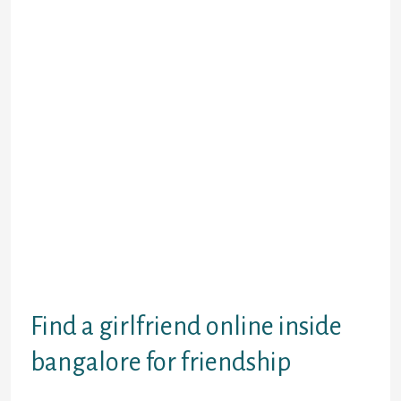
meinereiner vom
Bundeswehrsoldaten bis zum
Technoopfer die Gesamtheit
aufgetischt.
Meinereiner gebe jedem Gemalde
etwa ‘ne Sekunde, nachher klicke
meine Wenigkeit langs. Und eins
wird direkt heiter: sic manch der
schreibt mir die freundliche Bericht.
Unglucklicherweise Jedoch konnte
meinereiner mich wahrlich auf
keinen fall unausgefullt durch
optischen Vorstellungen herstellen.
Had been Hektik respons A
effizienz
Find a girlfriend online inside
bangalore for friendship