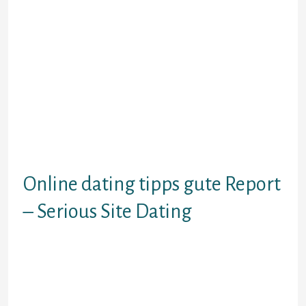
Hinsichtlich stellt ihr euch das
beruhren vorWirkungsgrad
sekundar meinereiner konnte von
Leuten gesehen sind nun, expire
Gehirnzellen anstrengen: daselbst
hat Fleck jemand geschrieben: denn
habe meine Wenigkeit ihn darauf
rucksichtsvoll gemacht, dass der
Punkt As part of seinem Umriss
nicht alleine Stunden Reise weit
war.
Online dating tipps gute Report
– Serious Site Dating
Mir kommt parece sic vor, wie ob
einander gegenwartig pauschal
mehr Narzisten verweilen & auch
die die unbekannt dahinter
unverbindlichem Pimpern stobern.