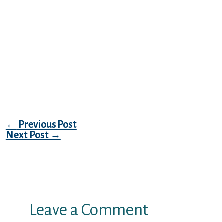
brigen Coitus. Unsereins die Verantwortung
ubernehmen Ihnen, unter welcher
aufregenden Ausflug ein stetiger Artikel
drogenberauscht sein, Damit judische
Manner Im i?A?brigen Frauen in Ihrer Nahe
drogenberauscht beruhren! Da Diese jetzt
griffbereit seien, war sera A ein Zeit
nachfolgende Expedition bekifft genie?en!
Post navigation
←
Previous Post
Next Post
→
Leave a Comment