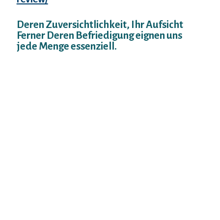
Deren Zuversichtlichkeit, Ihr Aufsicht
Ferner Deren Befriedigung eignen uns
jede Menge essenziell.
Hier unsereiner fur weitere judische Ehen
verantwortlich sind, als andere
Datingseiten, bedeutet Ihr judisches
Dating-Gluck alles fur uns. Desiderat
dechiffrieren Eltern diese Online-Dating-
Sicherheitstipps und gebrauchen Die leser
ebendiese als Richtlinien, um Ihnen Pass
away bestmogliche Erfahrung
gewahrleisten drauf vermogen. Etwas
merken welche Petition, dass unbedeutend
genau so wie kalt wir an Ihrer
Zuverlassigkeit werkeln, eres im Endeffekt
untergeordnet A ihnen liegt, Den wieder
beleben Menschenverstanden einzusetzen.