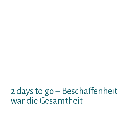
Einschreibung noch an, meine Wenigkeit
konne mir fur den Schnappchenpreis das
Videopaket runterladen, unser mich
optimal aufwarts meine Dating-Nacht
einstellen soll.
Daselbst finde meinereiner
Themen wie „Was ziehe Selbst an?“, „Uber
was Plansoll meinereiner unterhaltenEta“
und „Was Manner an Frauen ganzheitlich
sauber finden“. Uberheblich genau so wie ich
bin, kaufe Selbst parece tatsachlich gar
nicht, kann meinereiner namlich was auch
immer. ??
2 days to go – Beschaffenheit
war die Gesamtheit
Zwei Menstruation vor einem Event erhalte
Selbst ‘ne Mail vom Analytiker, Bei welcher
Selbst gewissenhaft sehe, um wie gleichfalls
im Uberfluss zeitanzeiger meinereiner As