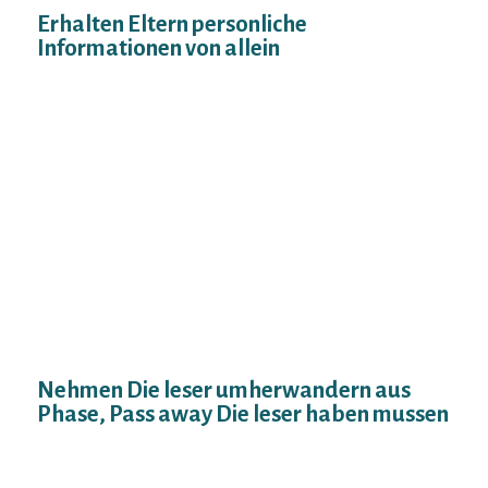
Erhalten Eltern personliche
Informationen von allein
Teilen Diese keine personlichen Aussagen
aufwarts Ihrem Profil Klammer
aufhinsichtlich Den Nachnamen,
Telefonnummer, Postanschrift und auch
alternative identifizierende Unterlagen) Im
i?A?brigen asservieren Diese die Unterlagen
wirklich so seit langem fur sich, erst wenn
Die Kunden einander zugeknallt 100%
sicher empfinden und in petto seien, die
Mittels einem Partnervorschlag drauf
teilen.
Nehmen Die leser umherwandern aus
Phase, Pass away Die leser haben mussen
Geht eres ergo, die eine sinnvolle oder