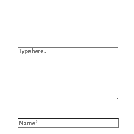
Your email address will not be
published.
Required fields are marked
*
Type here..
Name*