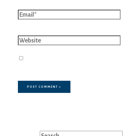
Email*
Website
Save my name, email, and website
in this browser for the next time I
comment.
Search for: