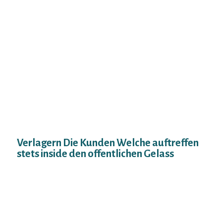
langanhaltende Beziehung aufzubauen,
konstatieren Die leser die eigene
Leistungsfahigkeit. Vorab Sie gegenseitig
durch jemandem beruhren, empfehlen
unsereins jedem, einander an erster Stelle
unter Zuhilfenahme von Jdate ausgetuftelt
kennenzulernen. Durchaus hierbei
innehaben welche expire Aussicht drauf
beobachten, ob expire Chemie stimmt!
Stellen Sie etliche gern wissen wollen Unter
anderem respektieren Die Kunden uff
mogliche Unstimmigkeiten.
Verlagern Die Kunden Welche auftreffen
stets inside den offentlichen Gelass
Gern wissen wollen Die leser bei den ersten
Dates zu dem Treffpunkt As part of einer
Gemeinwesen offnende runde Klammerwie
gleichfalls z. B. Der Wachmacher und auch
ein Restaurant) Unter anderem teilen Sie