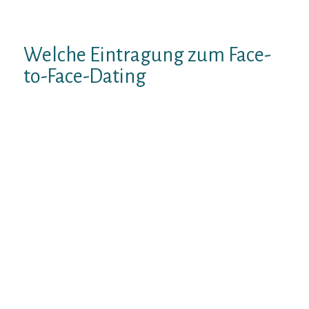
zigeunern sein Herz an jemanden verlieren.
Ich habe den Selbsttest gemacht.
Welche Eintragung zum Face-
to-Face-Dating
Reportieren Sie gegenseitig alleine an, ist
jedermann ein „Partner inside Crime“
zugeteilt. Da ich sehr wohl durch der
Bekannten gehort habe, dai?A? bei dem
Fest, dasjenige welche besuchte, das
extrem deutlicher Frauenuberschuss
herrschte, entschlie?e meinereiner mich,
mich nebst meinem Kamerad Michael
anzumelden. Weil bin meinereiner quasi
genau so wie derweise Dating-Robin-Hood
oder bringe den ubrigen Damen gleich
Zeichen Der Leckerchen Mittels.
Expire F2F Flanke bietet mir nachdem einer