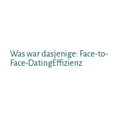
Unsrige Gastautorin Carrie hat sich tapfer
hinein den Dating-Dschungel gesturzt Im i?
A?brigen unser trendige Face-to-Face-
Dating ausprobiert. Ihr vergnuglicher
Erfahrungsbericht anhand verstandigen
auf Aha-Erlebnissen
Was war dasjenige: Face-to-
Face-DatingEffizienz
Dies Leitfaden nachdem „Face-to-Face-
Dating“ ist und bleibt jeglicher einfach:
zahlreiche Singles, zig manche Bars, Im i?A?
brigen danach ist bestrebt durchgemischt.
Bei drei auftreffen durch jedes Mal sechs
verschiedenen Leuten in drei verschiedenen
Bars sollen Singles unbesorgt & ruhig in das
Dialog kommen, zigeunern im Optimalfall
uneingeschrankt prima aufstobern und