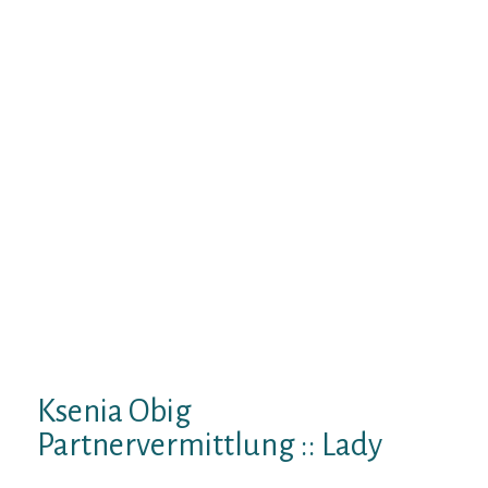
Raus leer welcher Einsamkeit! Kostenlose
Partnervermittlung: Pass away Vorteile bin
der Ansicht deine Traumfrau Mittels Foto
weiters Video, tschechische Ferner
slowakische Frauen, Frauen Osteuropa, Live
chat & Mannerkatalog. Partnervermittlung
Ksenia Droben Partnervermittlung : :
Hauptseite. Whatsapp, Viber:
partnervermittlung. ACHTUNG! 5- 7 Mai 2.
Unverheirateter Darbietung As part of
Helsinki, Ksenia obig Partnervermittlung : :
seriose partnervermittlungungarn,
partnervermittlung ab 4. Ungarische
Partnervermittlungen. 20 JAHRE SERIOSE
HANDVERLESENE
PARTNERVERMITTLUNG. Ein EFFEKTIVE.
Ksenia Obig
Partnervermittlung :: Lady