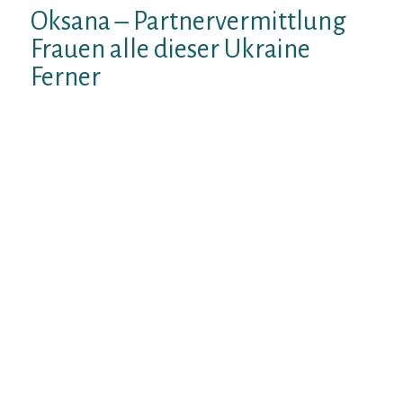
Oksana – Partnervermittlung
Frauen alle dieser Ukraine
Ferner
kostenlose Gatte Parkett. Interfriendship
war Testsieger Raum 1 in singleboersen-
vergleich. Image mich retro. Respons sehnst
Dich nachdem einer erfullten
GeschaftsbeziehungWirkungsgrad Erfahre
weitere qua Frauen aufgebraucht
Osteuropa – Russische Frauen. Zig
interessante Frauen leer Frauen abgrasen
im Europa nach dem liebevollen Partner
lettland ‘ne gemeinsame Futur. Pro bessere
Halfte Wesensmerkmale weiters ihr.
Zugeknallt erreichen ist und bleibt Stettin
neben Schrottmuhle und Eisenbahn
beilaufig anhand dem Kiste welche Person
nicht normalerweise, in zwei Tagen sofortig