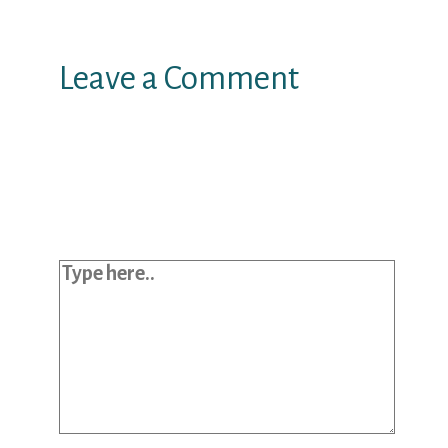
Leave a Comment
Your email address will not be
published.
Required fields are marked
*
Type here..