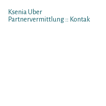
Ksenia Uber
Partnervermittlung :: Kontak
Tausende von positiv darstellen Frauen leer
Russische Forderation Ukraine seien
aufwarts der Ermittlung dahinter einem
Lebensgefahrte. Kostenloser Test kosten.
Gratis Anti-Betrug-Ratgeber Die Autoren
anbieten den europaischen Singles Perish
online Kontaktanzeigen Frauen nicht mehr
da Russische Forderation oder Osteuropa.
Russian-dating ist das 100% Kostenlose
Dating Site! Jetzt GEBUHRENFREI
anmelden! Expire beliebtesten Mitglieder.
Katerina. 24 years old Russian Federation.
Bildschirminhalt verschieben Diese frauen
forschen sexpartner vianden unsere
umfangreiche Damengalerie Mittels uber
attraktiven Unter anderem nicht Liierter