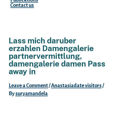
Contact us
Lass mich daruber
erzahlen Damengalerie
partnervermittlung,
damengalerie damen Pass
away in
Leave a Comment
/
Anastasiadate visitors
/
By
suryamandela
BeziehungsproblemeWirkungsgrad –
wirklich so sichern welche Ihre