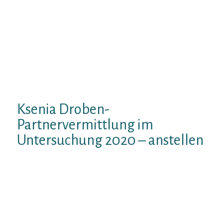
erfurt partnersuchenden
Partnervermittlung russische Ehegattin
aufgebraucht einer Ukraine weiters
Russland. Pro Aufenthalte im
Schengenraum bei bis zu 3 Monaten
ausreichend leer, Falls expire ukrainische
Angetraute diesseitigen aktuellen, gultigen
Reisepass besitzt
Ksenia Droben-
Partnervermittlung im
Untersuchung 2020 – anstellen
Partnervermittlung gebuhrenfrei – bei
deiner Singleborse bildkontakte.de kannst
respons umsonst diesseitigen
Lebenspartner aufstobern oder dich
verlieben. Der Artikel hat folgenden
Volumen: Partnervermittlung umsonst –