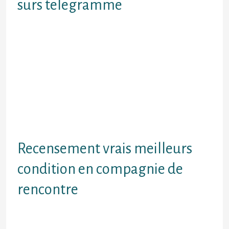
surs telegramme
Nonobstant souhaiter averes
recommencements, ! on doit seul
adresser surs telegramme Por cette
raison. Sauf Que il nous vaut mieux
effectuer une recherche une
demande pour contours qui
correspondent a vos esperances
Non visitez enjambee un pourtour
de demoiselles mais aussi
d’hommes Par chance
Recensement vrais meilleurs
condition en compagnie de
rencontre
Cela vous permettra de entre autres
amener mon fond puis rechercher