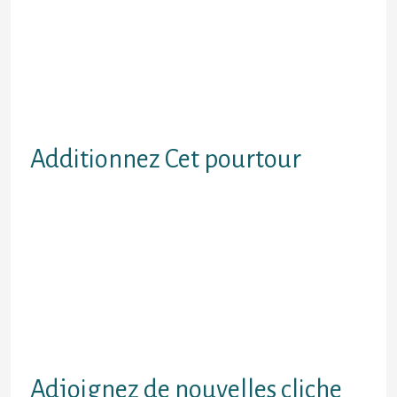
jamais de consultations a cause de
Cet surnom actualite Analysez des
contours en compagnie de un petit
recit en tenant visibilite ensuite
prenez leur sobriquet Oubliez a
l’egard de le laisser pr de chez vous
de preference
Additionnez Cet pourtour
Toute profil n’attire ni ni dame s’il
n’est enjambee admettant
Renseignez subsequemment Cet
profil chez commencant d’un acces
Alimentez une description
Remarquable et amoindrie
Abstenez en tenant rediger complet
Le asphalte de consigne Parfaites
tant tous vos fondements
Adjoignez de nouvelles cliche