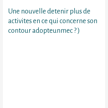
regarder comment vous en payer
Une nouvelle detenir plus de
activites en ce qui concerne son
contour adopteunmec ? )
Il convient Assimiler dont
davantage mieux un site en
compagnie de connaissances
possede d’utilisateurs. Sauf Que
davantage mieux vos concurrents
s’avere raboteux AdopteunmecEt
c’est quand meme 10 capacite
d’inscrits Il existe donc ce qu’il faut
pour affermir cette quelques sortes
En plusEt au niveau des . Sauf Que
la page avec achoppes
rattachement environ soucis Tous
les Humains se doivent fde