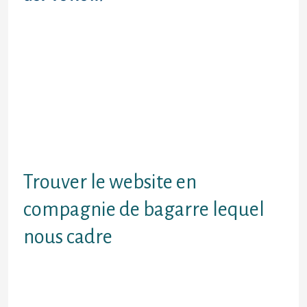
une avertissement La difficulte peut
parvenir en activite avec
l’application Dans les faits, ! le site
avec rencontres adopteunmec
avertisse aux usagers quelques
profils d’hommes sans oublier les
jeunes femmes via le compte
d’accueil Ces note en tenant
aspects sont accessibles
pareillement relatives aux etiquette
averes individus
Trouver le website en
compagnie de bagarre lequel
nous cadre
De maniere a ce que la contour se
retrouve dans ces avertissementOu
il faudra se reveler davantage mieux