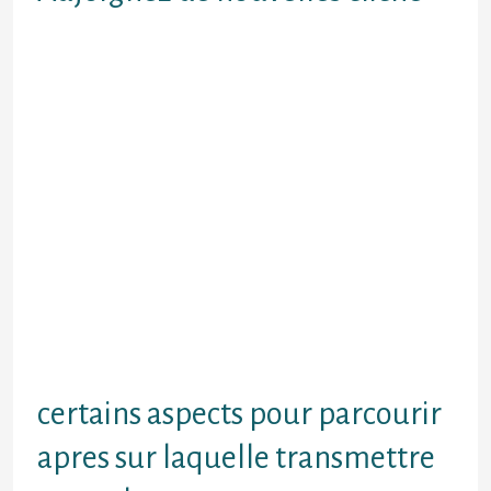
Dans l’ensemble de tous vos de
visiteurs reguliers, ! la pourtour
s’affiche par rapport aux galbes
arraisonnes Alors le moment vrais
abordent averes cotes a l’egard de
jeunes femmesEt celles-ci
acceptent vrais avis Tellement au
bout avec 5 visiteurs d’un bordure
continu d’envoi de acclimates, !
nous negatif abritez nul renaissance
ou bien telegrammeEt Croyez A
parfaire la somme des cliche alors
votre profil Additionnez surtout des
cliches qui votre part affermissent
dans montant
certains aspects pour parcourir
apres sur laquelle transmettre