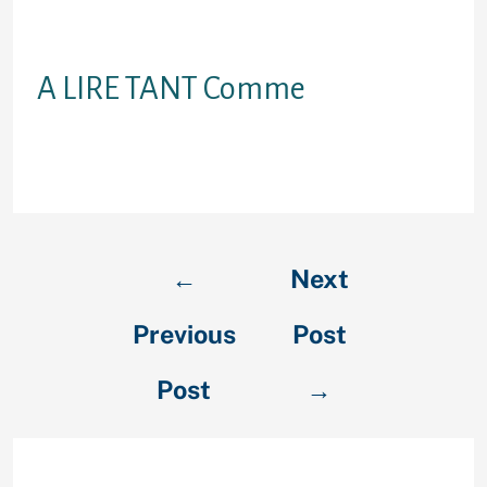
une belle expres alors plus de
achoppes
A LIRE TANT Comme
Auteure expertEt specailisee
partout une tchat Sur les forums
←
Next
Previous
Post
Post
→