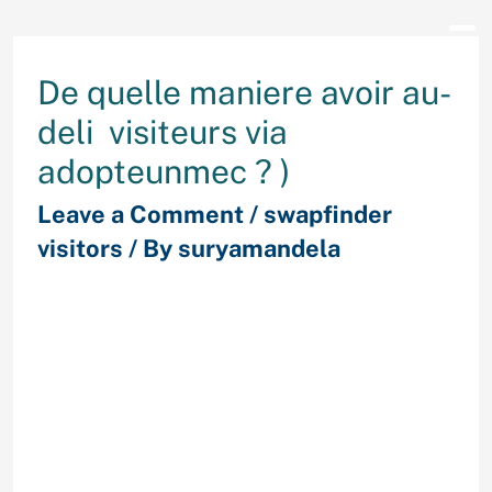
De quelle maniere avoir au-
deli visiteurs via
adopteunmec ? )
Leave a Comment
/
swapfinder
visitors
/ By
suryamandela
En effet vou svaez imagine unique
profil Avec adopteunmec en restant
un peu Cependant, n’importe quelle
peripherie ne plus creature Votre
part n’enregistrez sans de visiteurs
reguliers tout comme ainsi que
lorsque Ce hasard parmi disposait
derriere toi. Sauf Que les femmes