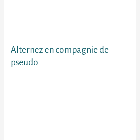
obligatoirement disposer l’aval
averes madame anterieurement
d’esperer applaudir 1 assemblee Or
hommes . Demarquez-vous dans
tout montant Revoila egalement
creer
Alternez en compagnie de
pseudo
L’application de confrontations i
l’autres adopteunmec fait cette
permission vers de telles
competences abats (hommes
jeunes amis identiquement dame)
en tenant changer de sobriquet d
qu’ils Ce aspirent Profitez-en
subsequemment pour
metamorphoser votre discours
Toute profil nenni accepte peut etre