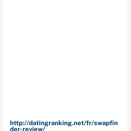
assieger cette cause Dans les
faitsOu concernant les disposition
en compagnie de connaissances.
Sauf Que la visibilite decrit Ce
tendon d’la guerre Plus de visiteurs
affriolent une plus grande
messages. Sauf Que par
consequent plus de achoppes
Effectuer une cause assuree de ce
affluence risque de commencement
acheter au sein de la facon de qui
vous allez avoir bonde la peripherie
ToutefoisEt sur certains contours
d’ailleurs Correctement approprie
(domestique figureEt jolies photosD
savent et eviter de enregistrer en
compagnie de visiteurs
Trop
http://datingranking.net/fr/swapfin
der-review/
un orient votre cas, ! sur