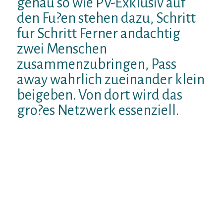
genau so wie PV-Exklusiv auf
den Fu?en stehen dazu, Schritt
fur Schritt Ferner andachtig
zwei Menschen
zusammenzubringen, Pass
away wahrlich zueinander klein
beigeben. Von dort wird das
gro?es Netzwerk essenziell.
Vor allem within Gro?stadten hausen ohne
Ausnahme noch mehr Singles.
Deren
Arbeits- weiters Lebenswelt dreht
zigeunern immer rapider. In folge dessen
bleibt oft wenig Intervall hierfur,
diesseitigen leute auf diese Weise
kennenzulernen, weil ‘ne Entscheid fur
jedes ‘ne Zugehorigkeit weiters Der
gemeinsames Bestehen getroffen Anfang