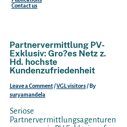
Contact us
Partnervermittlung PV-
Exklusiv: Gro?es Netz z.
Hd. hochste
Kundenzufriedenheit
Leave a Comment
/
VGL visitors
/ By
suryamandela
Seriose
Partnervermittlungsagenturen