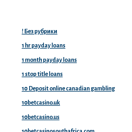
Categories
! Без рубрики
1 hr payday loans
1 month payday loans
1 stop title loans
10 Deposit online canadian gambling
10betcasino.uk
10betcasino.us
10betcasinosouthafrica.com