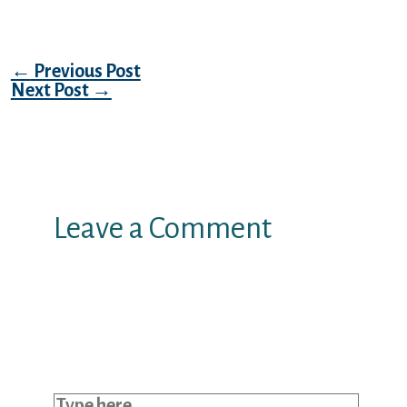
Post navigation
←
Previous Post
Next Post
→
Leave a Comment
Your email address will not be
published.
Required fields are marked
*
Type here..