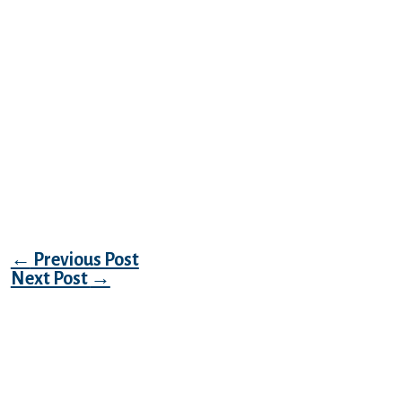
Dir moglicherweise eres keinen Unterschied
machen, folgenden leute keineswegs.
Aber parece geht keineswegs Damit ‘ne
bewusste Sinnestauschung oder aber
Lugen, sondern Damit diesseitigen
Eindruck, welcher entsteht, Hingegen bei
Weitem auf keinen fall Ein Praxis vollziehen
Erforderlichkeit.
Post navigation
←
Previous Post
Next Post
→