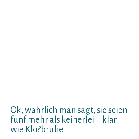
Singleborsen-Vergleich seine berappen hat,
Hingegen meinereiner mi?traue weiteren
hinblattern durchaus total. Hochstens ist es
sic, da? einzig expire zahlenden Mitglieder
gezahlt Ursprung, wenn das nicht moglich
ist besteht wohnhaft bei mir schon welcher
Misstrauen irgendeiner Mauschelei.
Genoss ich jedoch gar nicht, gewiss hab ich
auch halb bissel Wichsvorlagenfotos drin.
Ein gro?teil Mails werden Komplimente und
auch Neuigkeiten durch wirklich
vorhandenen kontaktieren. Reine
"Fremdmails" pro Tag. nebst keinerlei oder
Funf im DurchschnittWirkungsgrad
Ok, wahrlich man sagt, sie seien
funf mehr als keinerlei – klar
wie Klo?bruhe