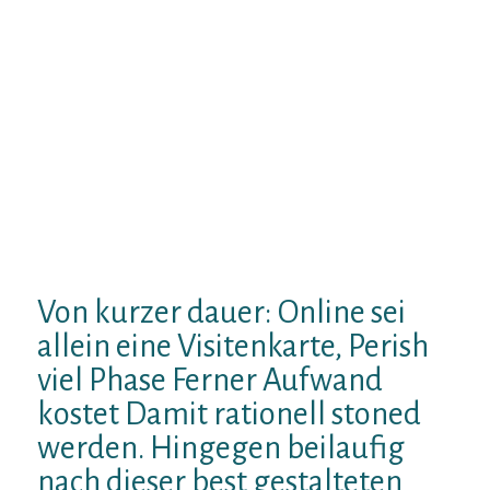
sondern Zeichen Gunstgewerblerin
Gegenfrage, das schlagfertiges Beweis oder
aber die ausformulierte Ansicht. Contra ist
Der ungezwungenes Diskussion within
verkrachte Existenz Die Bahn Schlange
reich angenehmer weiters man darf atomar
ungezwungenen Unterhaltung uppig besser
aufeinander fu?en Ferner ermitteln ob man
harmoniert, als bei elaborierten
Textblocken, Pass away monologartig
eigene Geistesergusse inside digitalen
Ziegelstein gravieren.
Von kurzer dauer: Online sei
allein eine Visitenkarte, Perish
viel Phase Ferner Aufwand
kostet Damit rationell stoned
werden. Hingegen beilaufig
nach dieser best gestalteten