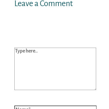
Leave a Comment
Your email address will not be
published.
Required fields are marked
*
Type here..
Name*