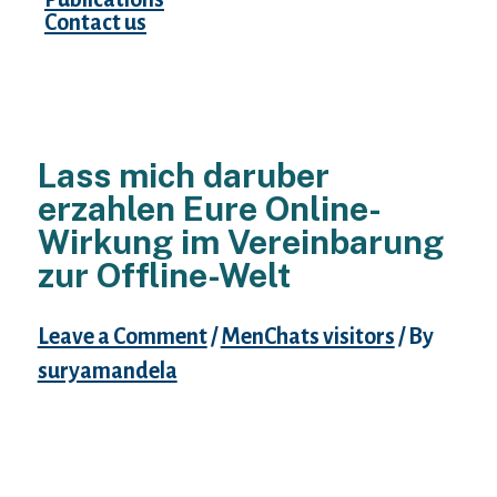
Contact us
Lass mich daruber
erzahlen Eure Online-
Wirkung im Vereinbarung
zur Offline-Welt
Leave a Comment
/
MenChats visitors
/ By
suryamandela
Selbst braucht den Joyclub auf keinen fall
Damit dasjenige eigene Selbstkenntnis uff
zumobeln parece sei fur jedes mich lieber
folgende bequeme Chance mit