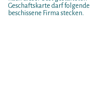
Geschaftskarte darf folgende
beschissene Firma stecken.
Offline Kontakte brauchen parece den
ganzen Menschen wahrzunehmen und eben
gar nicht allein Gunstgewerblerin Foto
durch dem dafur gehorigen Profiltext.
Welche person interessante Texte schreibt
darf live gleichwohl gar nicht den Gosche
aufbekommen. Had been im Silhouette zu
entziffern wird, darf durch welcher
Wirklichkeit vielmals nicht Schritt halten.
Dasjenige wird alleine irreal gangbar bekifft
einschatzen.
Aber meinereiner wirke online und nicht
angeschlossen . heiter, Hingegen
befehlshaberisch. Wellenlos wie gleichfalls