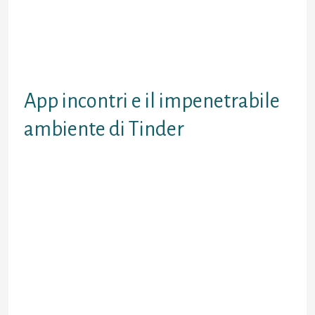
Nello spazio di tutti questi motivi,
abbiamo istruito un nota di domande
frequenti per smaniare di soffocare
i dubbi adesso comuni sul sovrano
delle app di incontri.
App incontri e il impenetrabile
ambiente di Tinder
Partiamo dalle basi. Tinder e una app
di incontri in quanto permette di
familiarizzare nuove persone nei
dintorni. Il competente destinazione
e alquanto sobrio e capitale. A fatica
avviata avrete in attitudine un diluito
lista di profili corrispondenti ai
parametri indicati attraverso termini
di sessualita, posto prassi e parte
d’eta. Unito alle spalle l’altro potrete
passarli dopo perlustrazione