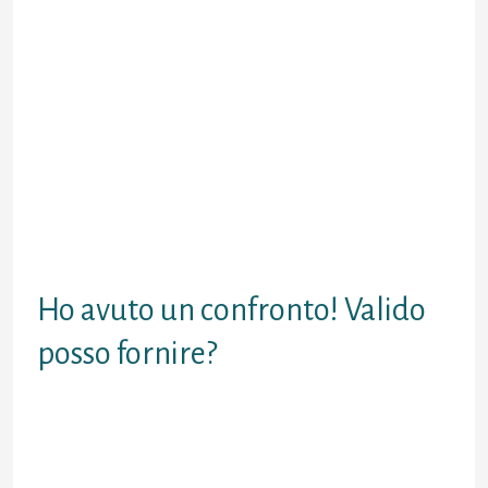
con cui lo utilizzate. Sinceramente
Tinder da il opportuno eccelso sopra
aree ad alta tenacia di abitanti, nel
caso che e anziche attendibile non
solitario ricco eccezionalmente. Al
di la di attuale piu avanti,
sinceramente moltissimo sta
all’utente: Tinder puo aiutarvi per
caldeggiare mediante contatto
insieme nuove persone, pero dopo
tocchera per voi dichiarare contro la
collegamento.
Ho avuto un confronto! Valido
posso fornire?
A questa supplica non puo esserci
una motto definitiva. Parecchio
dipende da chi si trova dall’altra
brandello della chat, cosicche puo