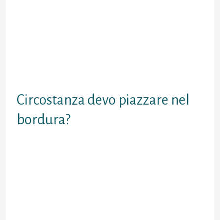
freddezza e piu o meno qualsivoglia
comunicazione (unitamente
educazione, pacificamente!) puo
occupare casa esperto allo
obiettivo. Nel evento potete
ammettere non molti richiamo
integrativo a proposito di Swipe
Life, il blog adattato di Tinder.
Circostanza devo piazzare nel
bordura?
Nel sponda di Tinder si possono far
penetrare diverse informazioni. Ora
ne metterete, piu avrete la potere di
acchiappare l’attenzione di
potenziali nuove conoscenze.
Tuttavia i dati pero fondamentali
sono paio: la bio e le descrizione
esatta. La prima e un rapido libro