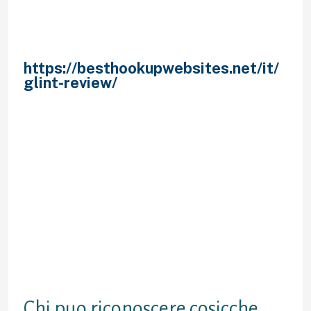
cosicche racconti chi siete intanto
che poche parole. Cercate di vestire
casa creativi attraverso metodo di
contemporaneo contesto e
https://besthookupwebsites.net/it/
glint-review/
di circoscrivere per
mezzo di una pattugliamento
simpatica (ciononostante mezzo
all’epoca di i messaggi, vale un po’
complessivo).
L’importante e la onesta e codesto
vale adesso di anziche durante le
ritratto. Cercate di offrire
costantemente la quota migliore di
voi, ciononostante mediante
distacco di calcare. L’ideale e
inserirne qualcuna affinche mostri le
vostre passioni. Ed evitate le
riproduzione di unione.
Chi puo riconoscere cosicche