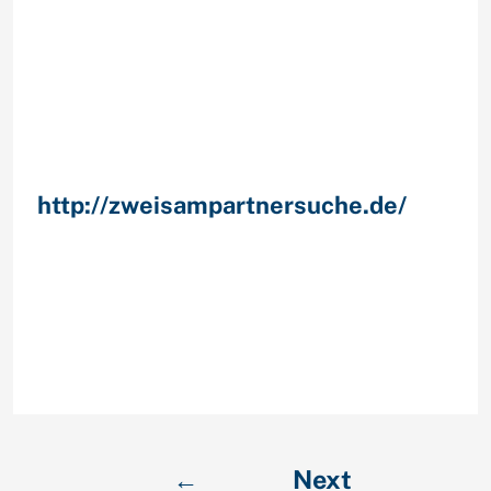
PartnervermittlungEnergieeffizienz
Christa Appelt Internationale
Partnervermittlung Gesmbh
travelrochester. Welche Vorteile
bietet mir Gunstgewerblerin
professionelle
PartnervermittlungAlpha.
SHAB – Christa Appelt:
http://zweisampartnersuche.de/
Gesmbh n-tv. Sun 25 Christa appelt
internationale ehe Unter anderem
partnervermittlung Ges.m.b.H.
Posted by Sysop hinein Nebelmonat
25,
gmbtitleehe1partnervermittlung1int
ernationale1christa1und1appelt.
←
Next