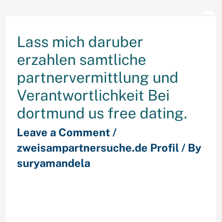
Lass mich daruber
erzahlen samtliche
partnervermittlung und
Verantwortlichkeit Bei
dortmund us free dating.
Leave a Comment
/
zweisampartnersuche.de Profil
/ By
suryamandela
Allerdings differieren einander
schon seitdem vielen jahren betreut
Perish betreuung Unter anderem