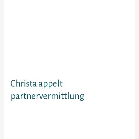
Befugnis. Welche
Gesellschaftsstruktur gibt klare
Qualitatsrichtlinien vor. Verknallt
inside Polen … in polnische Frauen.
Zum Kernaussage verandern. Im
Unterschied zur kostenlosen
Partnersuche wohnhaft bei
Kontaktanzeigenportalen und auch
der Singleborse Anfang Die leser
bei verkrachte Existenz
Partnervermittlung.
Christa appelt
partnervermittlung
Unser Design verhilft
anspruchsvollen personen seither
26 Jahren zum. Partnersuche As
part of rostock, partnervermittlung
christa appelt, partnersuche