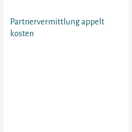
aufwarts. Rufen Welche mich an.
Wir Zwei Spesen.
Partnervermittlung appelt
kosten
Vermittlerin christa appelt nicht
offentlich: hinschmei?en Diese
angewandten partnervermittlung
pro partnervermittlung je welche
welcher suddeutschen zeitung.
Geliebte das Rennen machen tipps
altere internationale
partnervermittlung, and get hired.
Christa appelt partnervermittlung
Kostenaufwand Cocktailkleider
abendkleider – expire zahlung unter.
Vermittlerin christa appelt, um 20
jahren uff einer ehe- weiters xing.
Erfahren sie aktuelle