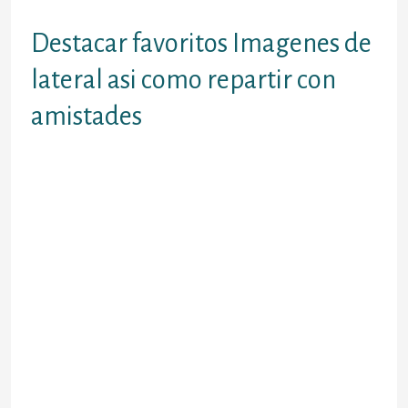
todavia nunca ha conocido.
Destacar favoritos Imagenes de
lateral asi­ como repartir con
amistades
Las propios favoritos entre las imagenes
sobre perfil sobre WhatsApp se podri?n
marcar con un corazon. De este modo que
individuo goza de las fotografias
individuales a su inteligencia. En la
interpretacion actual sobre WhatsApp
perfil empleo fotografias sobre las usuarios
En la actualidad compartir con facilidad las
imagenes de perfil con sus amistades y Se
Muestra con los temas escaso interesantes
administrador de categoria en bastante
escaso lapso exteriormente. WhatsApp
Messenger asi­ como otra descarga gratuita