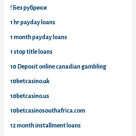
! Без рубрики
1 hr payday loans
1 month payday loans
1 stop title loans
10 Deposit online canadian gambling
10betcasino.uk
10betcasino.us
10betcasinosouthafrica.com
12 month installment loans