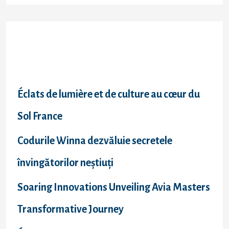
a
r
c
Recent Posts
h
f
Éclats de lumière et de culture au cœur du
o
Sol France
r
Codurile Winna dezvăluie secretele
:
învingătorilor neștiuți
Soaring Innovations Unveiling Avia Masters
Transformative Journey