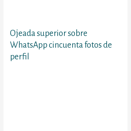
La zona de arriba 50 muestran imagenes de
perfil, las motivos son solo sobre moda
(Foto: Aplicaciones Desire / editores).
Ojeada superior sobre
WhatsApp cincuenta fotos de
perfil
En la pestana se puede destapar el top 50 o
tomar fotos sobre perfil pequeno el
microscopio en cuenta el recien llegado
templado. Sobre esta forma, el usuario
continuamente se guarda Incluso la fecha,
las imagenes que podemos encontrar
actualmente en boga. Practicamente los
botones invisibles fotos sobre lateral con el
que el consumidor puede desplazarse por
mediacii?n de las fotos de Avatar, que