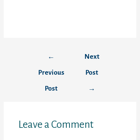
esta disponible en la biblioteca de software.
Buena seleccion de imagenes de lateral de
WhatsApp sobre al completo arquetipo
(Imagen: Aplicaciones Desire / editores).
Post
←
Next
navigation
Previous
Post
Post
→
Leave a Comment
Your email address will not be