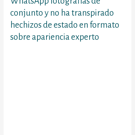
WhatsApp fotografias de
conjunto y no ha transpirado
hechizos de estado en formato
sobre apariencia experto
de usuarios de la uso WhatsApp imagenes
de perfil mas de las categorias ganaron la
ocasion la perspectiva general sobre las
distintas tipos de imagenes sobre hechizos
a imagenes sobre gatos asi­ como lugares de
todo el mundo. Existen imagenes de grupo a
juego para cada modelo sobre grupo asi­
como las mejores refranes de estado en
formato sobre forma profesional.
Extremadamente populares son los
hechizos de apego y particular Te
propietario imagenes de el perfil y de la
"ninguna imagen" imagenes del lateral,
como podri­a ser, con emoticonos.