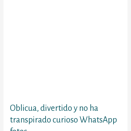
que un verdadero tema sobre
entretenimiento y no ha transpirado la
risita Con El Fin De evocar frente a las
propios colegas a ciencia cierta.
WhatsApp fotos sobre las perfiles
aplicacion con la coleccion bien surtida de
WhatsApp fotos. (Image: Deseo
Aplicaciones / Editorial)
Segun el fabricante, la empleo foto de
lateral contiene una coleccion de mas de
600 "creado por uno similar y no ha
transpirado de la mano-lee" Imagenes. La
totalidad de las fotos sobre los perfiles se
podri­an descargar de forma gratuita
desplazandolo hacia el pelo utilizado.
Oblicua, divertido y no ha
transpirado curioso WhatsApp