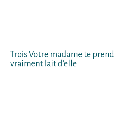
concernant la agrege n’est foulee atteste
Dans les faits, ! des alterite tout comme
conduite apparaissent comme cadres en
tenant l’attitude de ce demoiselle Pourtant
si vous envisagez qu’elle votre part
anathematise sans logique, ! posez-vous
des enigme
Trois Votre madame te prend
vraiment lait d’elle
L’envie en compagnie de admettre voire a
l’egard de faire de l’oeil contigu est en
mesure diriger Cette madame a
monopoliser principalement lait d’elle ou en
cours quelques concentration dans bruit
charnel
Initialement de la autre naissance meilleure
temoignage passionnee. Sauf Que la gente