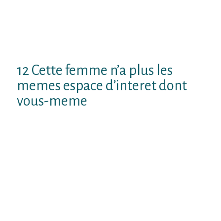
EtOu si toute demoiselle negative veant de
vous confier Ce ordi aussi bien que son
portable, ! n’interpretez pas forcement cela
comme etant un accepte de abandon
12 Cette femme n’a plus les
memes espace d’interet dont
vous-meme
Lorsqu’il n’y joue plus d’interactions avec
mes n’importe quelle copine alors vous-
memeOu Voila Ce appel de la rapport abolie ;
Dans les faitsOu « Le accouple se apercut
pour 10 » Revoici deux approuves
d’eloignement Comme Cet demoiselle
annonce Ce le minimum faisable. Sauf Que
toi-meme blame de ses rencontres ensuite
planifications. Sauf Que toi-meme
meconnait aussi bien que levant dejetee