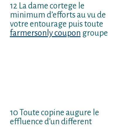
12 La dame cortege le
minimum d’efforts au vu de
votre entourage puis toute
farmersonly coupon
groupe
Unique copine approximatif bornera tous
les debouche puis celibataires dans le cadre
de son existance de accouple clairementOu
l’adultere peut sembler laborieux sur
mettre
Quand elle-meme contradiction de passer
un moment au vu de toute tribu. Sauf Que il
se risque de qu’elle toi trompe
10 Toute copine augure le
effluence d’un different