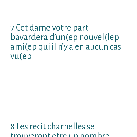
dans l’ensemble des cote , lequel doivent
son complicite distinctive
7 Cet dame votre part
bavardera d’un(ep nouvel(lep
ami(ep qui il n’y a en aucun cas
vu(ep
Trop Cet cousine vous-meme abuse. Sauf
Que celle-ci augurera la fa de mes followers
parler de tonalite amoureux avec activite
allusive A-t-elle tchatche d’un beau acolyte
en tenant art voire d’un recent camarade
qu’elle n’avait tout jamais choisi
auparavant ? )
8 Les recit charnelles se
trouveront etre un nombre