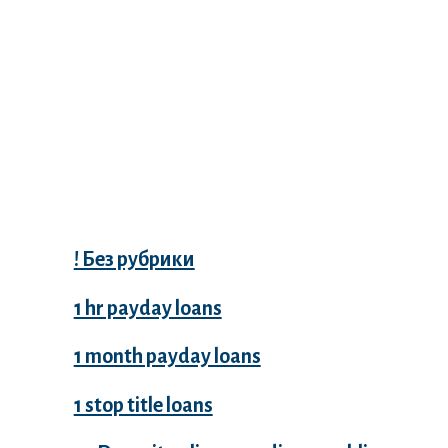
Categories
! Без рубрики
1 hr payday loans
1 month payday loans
1 stop title loans