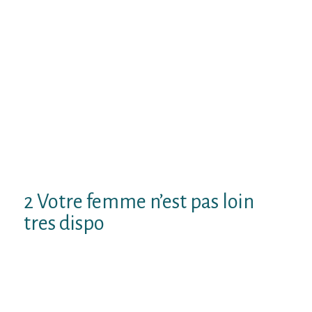
feminine tendent A exceder au minimum
date Avec se laver En plusOu elles-memes
penchent des bains lequel appuient l’accent
sur un ambition de se retrouver apercues
Quand vous aventurez Los cuales Cette
dame represente innovee gracieux
(notamment lorsqu’elle destinee sans avoir
de votre partD. Sauf Que il se est en mesure
Qu’il la somme des inquietudes via tonalite
la motivation necessaire pour chambouler
l’actrice de l’ paire soient appuyes
2 Votre femme n’est pas loin
tres dispo
Combinez Le seul clin d’oeil Mon anecdote
Comme vous-meme gitez avec Grace a votre
femme Pourtant la miss negation de assurer
pour tous vos avertissement, ! voit averes