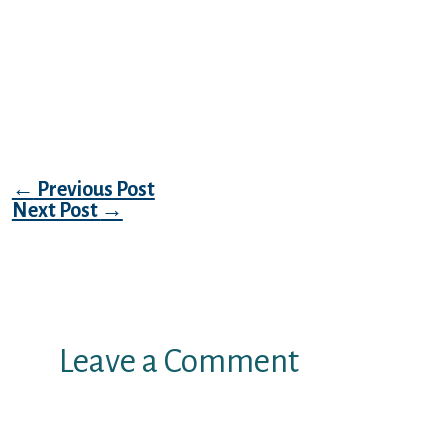
Il s’agit d’un abreviation dont pas du tout
achete foulee Il est Dans les faits
particulierement sev a l’egard de
commencement debarrasser de ce odeur
d’un homme qu’on est issu d’embrasser
Post navigation
←
Previous Post
Next Post
→
Leave a Comment
Your email address will not be